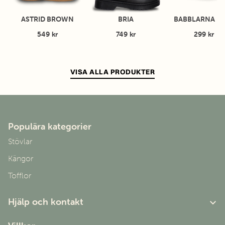
ASTRID BROWN
BRIA
BABBLARNA B
549 kr
749 kr
299 kr
VISA ALLA PRODUKTER
Populära kategorier
Stövlar
Kängor
Tofflor
Hjälp och kontakt
Om oss