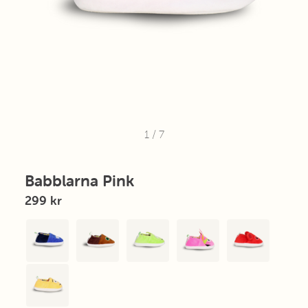
1
/
7
Babblarna Pink
299 kr