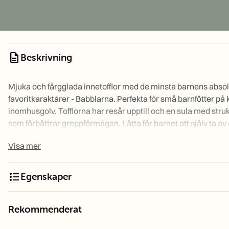
description
Beskrivning
Mjuka och färgglada innetofflor med de minsta barnens abso
favoritkaraktärer - Babblarna. Perfekta för små barnfötter på 
inomhusgolv. Tofflorna har resår upptill och en sula med stru
som förbättrar greppförmågan. Lätta för barnet att själv ta av
på.
Visa mer
Storleksguide innermått:
format_list_bulleted
Egenskaper
Babblare Slipper S22
130
mm
Babblare Slipper S23
140
mm
Babblare Slipper S24
150
mm
Rekommenderat
Babblare Slipper S25
160
mm