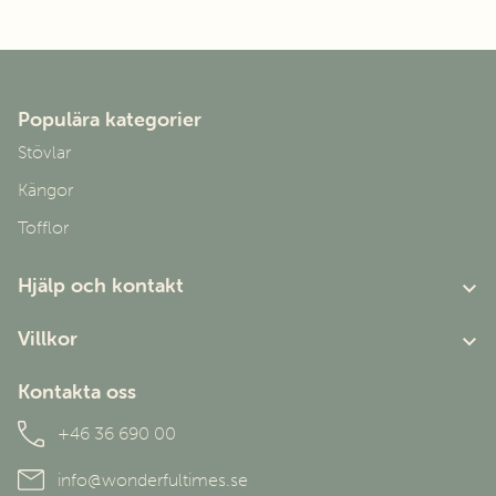
Populära kategorier
Stövlar
Kängor
Tofflor
Hjälp och kontakt
Om oss
Villkor
Kundtjänst
Användarvillkor
Kontakta oss
Personuppgiftspolicy
+46 36 690 00
info@wonderfultimes.se