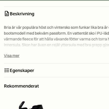
description
Beskrivning
Bria är vår populära höst och vintersko som funkar lika bra år e
bootsmodell med bekväm passform. En vattentät sko i PU-läde
värmande fleece för att hålla växande fötter varma och torra
innersula. Skon har även en rejäl yttersula med bra grepp gjo
högt och stabilt skaft. Enkel att själv ta på och av med hjälp a
Visa mer
Storleksguide innermått:
format_list_bulleted
Egenskaper
220801-28
Bria Black S28
220801-29
Bria Black S29
220801-30
Bria Black S30
Rekommenderat
220801-31
Bria Black S31
220801-32
Bria Black S32
220801-33
Bria Black S33
220801-34
Bria Black S34