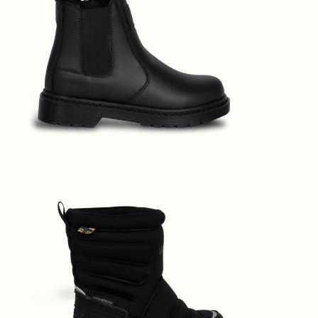
220801-35
Bria Black S35
220801-36
Bria Black S36
220801-37
Bria Black S37
220801-38
Bria Black S38