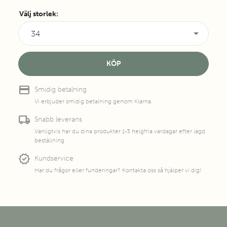
Välj storlek
:
34
KÖP
credit_card
Smidig betalning
Vi erbjuder smidig betalning genom Klarna.
local_shipping
Snabb leverans
Vanligtvis har du dina produkter 1-3 helgfria vardagar efter lagd
beställning
new_releases
Kundservice
Har du frågor eller funderingar? Kontakta oss så hjälper vi dig!