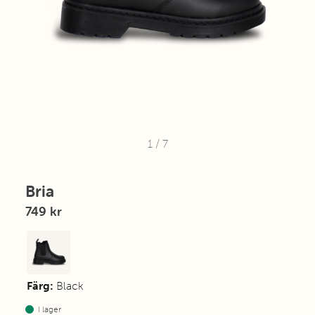
1
/
7
Bria
749 kr
Färg:
Black
I lager