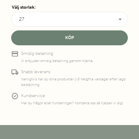
Välj storlek
:
27
KÖP
credit_card
Smidig betalning
Vi erbjuder smidig betalning genom Klarna.
local_shipping
Snabb leverans
Vanligtvis har du dina produkter 1-3 helgfria vardagar efter lagd
beställning
new_releases
Kundservice
Har du frågor eller funderingar? Kontakta oss så hjälper vi dig!