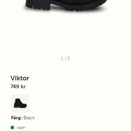
1
/
5
Viktor
749 kr
Färg:
Black
I lager