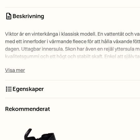
description
Beskrivning
Viktor är en vinterkänga i klassisk modell. En vattentät och
med ett innerfoder i värmande fleece för att hålla växande föt
dagen. Uttagbar innersula. Skon har även en rejäl yttersula m
kvalitetsgummi och ett högt och stabilt skaft. Enkel att själv 
dragkedjan på insidan.
Visa mer
Storleksguide innermått:
format_list_bulleted
Egenskaper
220802-26
Viktor Black S26
220802-27
Viktor Black S27
220802-28
Viktor Black S28
Rekommenderat
220802-29
Viktor Black S29
220802-30
Viktor Black S30
220802-31
Viktor Black S31
220802-32
Viktor Black S32