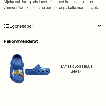
Mjuka och färgglada innetofflor med Bamse och hans
vänner! Perfekta för små barnfötter på kalla inomhusgolv.
format_list_bulleted
expand_more
Egenskaper
Rekommenderat
BAMSE CLOGS BLUE
249 kr