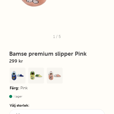
1
/
5
Bamse premium slipper Pink
299 kr
Färg:
Pink
I lager
Välj storlek
: