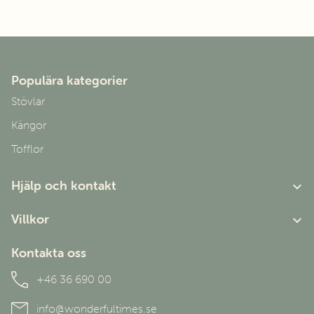
Populära kategorier
Stövlar
Kängor
Tofflor
Hjälp och kontakt
Om oss
Villkor
Kundtjänst
Användarvillkor
Kontakta oss
Personuppgiftspolicy
+46 36 690 00
info@wonderfultimes.se