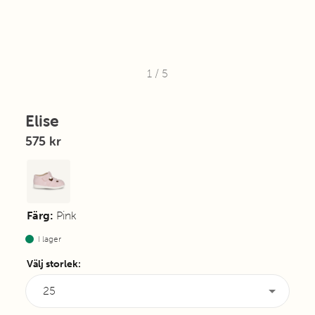
1
/
5
Elise
575 kr
Färg:
Pink
I lager
Välj storlek
:
25