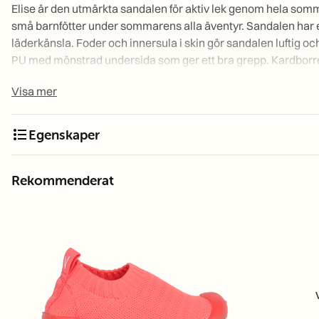
Elise är den utmärkta sandalen för aktiv lek genom hela som
små barnfötter under sommarens alla äventyr. Sandalen har 
läderkänsla. Foder och innersula i skin gör sandalen luftig och 
PU med mönstrad undersida som ger ett bra grepp. Kardborrek
barnet att själv ta av och på sandalen.
Visa mer
Storleksguide innermått:
format_list_bulleted
Egenskaper
230201-20
Elise Pink S20
230201-21
Elise Pink S21
230201-22
Elise Pink S22
Rekommenderat
230201-23
Elise Pink S23
230201-24
Elise Pink S24
230201-25
Elise Pink S25