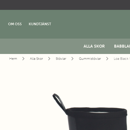
OM OSS
KUNDTJÄNST
ALLA SKOR
BABBLA
Hem
Alla Skor
Stövlar
Gummistövlar
Loa Black