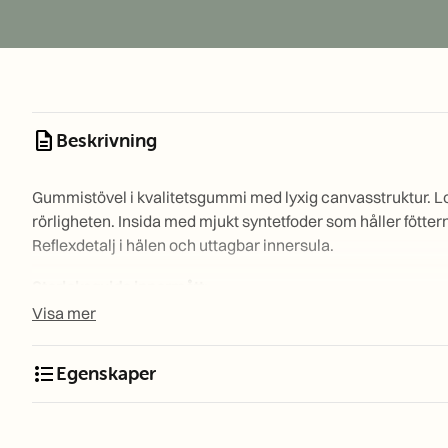
description
Beskrivning
Gummistövel i kvalitetsgummi med lyxig canvasstruktur. Loa 
rörligheten. Insida med mjukt syntetfoder som håller föttern
Reflexdetalj i hälen och uttagbar innersula.
Storleksguide innermått:
Visa mer
230801-22
Loa Black S22
230801-23
Loa Black S23
format_list_bulleted
Egenskaper
230801-24
Loa Black S24
230801-25
Loa Black S25
230801-26
Loa Black S26