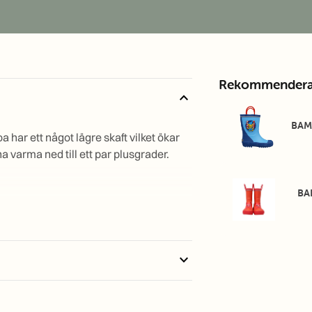
Rekommendera
expand_less
BAM
har ett något lägre skaft vilket ökar
a varma ned till ett par plusgrader.
BA
145
mm
152
mm
expand_more
158
mm
165
mm
172
mm