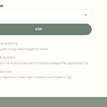
lek
:
KÖP
ig betalning
bjuder smidig betalning genom Klarna.
b leverans
gtvis har du dina produkter 1-3 helgfria vardagar efter lagd beställning
service
u frågor eller funderingar? Kontakta oss så hjälper vi dig!