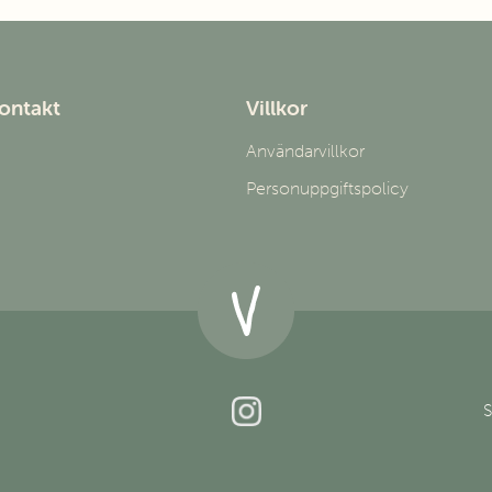
178
mm
184
mm
192
mm
198
mm
kontakt
Villkor
205
mm
210
mm
Användarvillkor
Personuppgiftspolicy