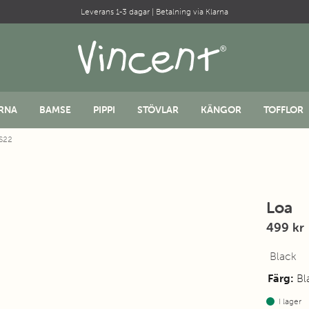
Leverans 1-3 dagar | Betalning via Klarna
RNA
BAMSE
PIPPI
STÖVLAR
KÄNGOR
TOFFLOR
 S22
Loa
499 kr
Black
Färg:
Bl
I lager