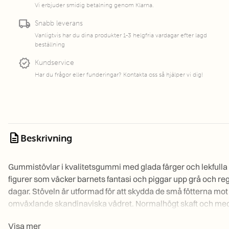
Vi erbjuder smidig betalning genom Klarna.
local_shipping
Snabb leverans
Vanligtvis har du dina produkter 1-3 helgfria vardagar efter lagd
beställning
new_releases
Kundservice
Har du frågor eller funderingar? Kontakta oss så hjälper vi dig!
description
Beskrivning
Gummistövlar i kvalitetsgummi med glada färger och lekfulla
figurer som väcker barnets fantasi och piggar upp grå och re
dagar. Stöveln är utformad för att skydda de små fötterna mot
omväxlande skandinaviska vädret. Normalhögt skaft och me
tålig yttersula som ger bra grepp när det är blött och halt.
Visa mer
Reflexdetalj i hälen och uttagbar innersula. Handtag på skaft