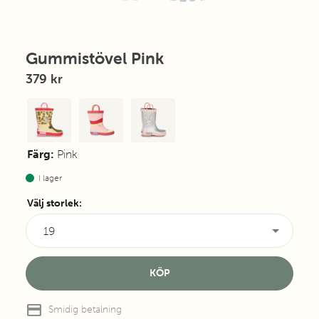
Gummistövel Pink
379 kr
Färg:
Pink
I lager
Välj storlek
:
19
KÖP
credit_card
Smidig betalning