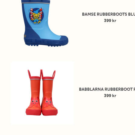
hoppa i vattenpölar utan att oroa sig för att halka. Reflexdetal
hälen gör barnet synligt i mörka förhållanden, vilket ger extra
BAMSE RUBBERBOOTS BL
trygghet vid utomhuslek.
399 kr
Babblarna Gummistövlar är dessutom utrustade med en utta
innersula som gör det lätt att hålla stövlarna fräscha. De prak
handtagen på skaften gör det enkelt både att bära stövlarna o
hänga upp dem efter en regnig dag. Dessutom hjälper handt
barnet att ta av och på sig stövlarna på egen hand, vilket främ
självständighet och gör klädbyten smidigare.
Ge ditt barn ett par Babblarna Gummistövlar och gör regnda
både roliga och bekväma!
BABBLARNA RUBBERBOOT 
399 kr
Storleksguide innermått:
Babblare Rubberboot S-20
132
mm
Babblare Rubberboot S-21
140
mm
Babblare Rubberboot S-22
148
mm
Babblare Rubberboot S-23
155
mm