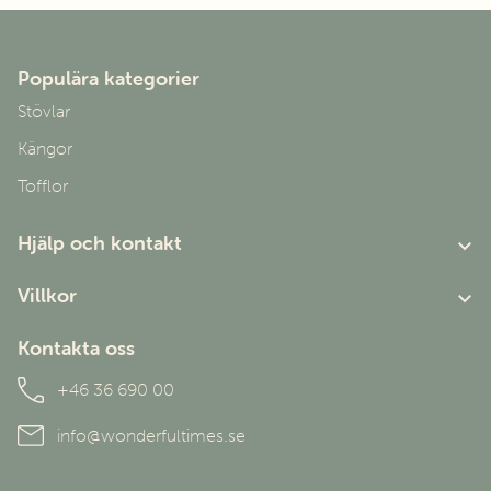
Babblare Rubberboot S-24
160
mm
Babblare Rubberboot S-25
165
mm
Babblare Rubberboot S-26
172
mm
Populära kategorier
Stövlar
Kängor
Tofflor
Hjälp och kontakt
Om oss
Villkor
Kundtjänst
Användarvillkor
Kontakta oss
Personuppgiftspolicy
+46 36 690 00
info@wonderfultimes.se