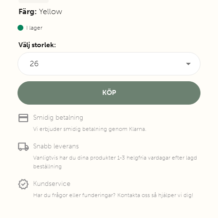
Färg:
Yellow
I lager
Välj storlek
:
26
KÖP
credit_card
Smidig betalning
Vi erbjuder smidig betalning genom Klarna.
local_shipping
Snabb leverans
Vanligtvis har du dina produkter 1-3 helgfria vardagar efter lagd
beställning
new_releases
Kundservice
Har du frågor eller funderingar? Kontakta oss så hjälper vi dig!