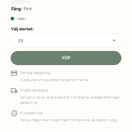
Färg:
Pink
I lager
Välj storlek
:
26
KÖP
credit_card
Smidig betalning
Vi erbjuder smidig betalning genom Klarna.
local_shipping
Snabb leverans
Vanligtvis har du dina produkter 1-3 helgfria vardagar efter lagd
beställning
new_releases
Kundservice
Har du frågor eller funderingar? Kontakta oss så hjälper vi dig!