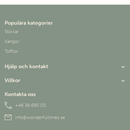
Babblare Rubberboot S-24
160
mm
Babblare Rubberboot S-25
165
mm
Babblare Rubberboot S-26
172
mm
Populära kategorier
Stövlar
Kängor
Tofflor
Hjälp och kontakt
Om oss
Villkor
Kundtjänst
Användarvillkor
Kontakta oss
Personuppgiftspolicy
+46 36 690 00
info@wonderfultimes.se