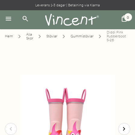
Leverans 1-3 dagar | Betalning via Klarna
menu
search
shopping_bag
0
Diddi Pink
Alla
Hem
Stövlar
Gummistövlar
Rubberboot
Skor
S-26
chevron_left
chevron_right