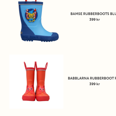
hoppa i vattenpölar utan att oroa sig för att halka. Reflexdetal
hälen gör barnet synligt i mörka förhållanden, vilket ger extra
BAMSE RUBBERBOOTS BL
trygghet vid utomhuslek.
399 kr
Babblarna Gummistövlar är dessutom utrustade med en utta
innersula som gör det lätt att hålla stövlarna fräscha. De prak
handtagen på skaften gör det enkelt både att bära stövlarna o
hänga upp dem efter en regnig dag. Dessutom hjälper handt
barnet att ta av och på sig stövlarna på egen hand, vilket främ
självständighet och gör klädbyten smidigare.
Ge ditt barn ett par Babblarna Gummistövlar och gör regnda
både roliga och bekväma!
BABBLARNA RUBBERBOOT 
399 kr
Storleksguide innermått:
Babblare Rubberboot S-20
132
mm
Babblare Rubberboot S-21
140
mm
Babblare Rubberboot S-22
148
mm
Babblare Rubberboot S-23
155
mm