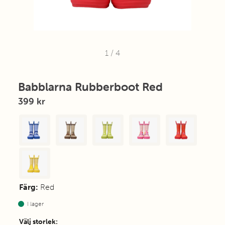
1
/
4
Babblarna Rubberboot Red
399 kr
Färg:
Red
I lager
Välj storlek
: