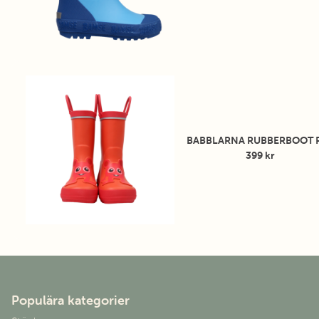
innersula som gör det lätt att hålla stövlarna fräscha. De prak
handtagen på skaften gör det enkelt både att bära stövlarna o
hänga upp dem efter en regnig dag. Dessutom hjälper handt
barnet att ta av och på sig stövlarna på egen hand, vilket främ
självständighet och gör klädbyten smidigare.
Ge ditt barn ett par Babblarna Gummistövlar och gör regnda
både roliga och bekväma!
BABBLARNA RUBBERBOOT 
399 kr
Storleksguide innermått:
Babblare Rubberboot S-20
132
mm
Babblare Rubberboot S-21
140
mm
Babblare Rubberboot S-22
148
mm
Babblare Rubberboot S-23
155
mm
Babblare Rubberboot S-24
160
mm
Babblare Rubberboot S-25
165
mm
Babblare Rubberboot S-26
172
mm
Populära kategorier