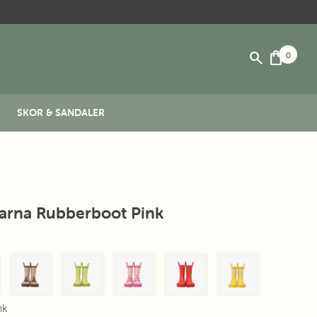
search
shopping_bag
0
SKOR & SANDALER
arna Rubberboot Pink
nk