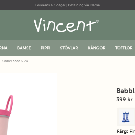
Leverans 1-3 dagar | Betalning via Klarna
RNA
BAMSE
PIPPI
STÖVLAR
KÄNGOR
TOFFLOR
k Rubberboot S-24
Babbl
399 kr
Färg:
Pi