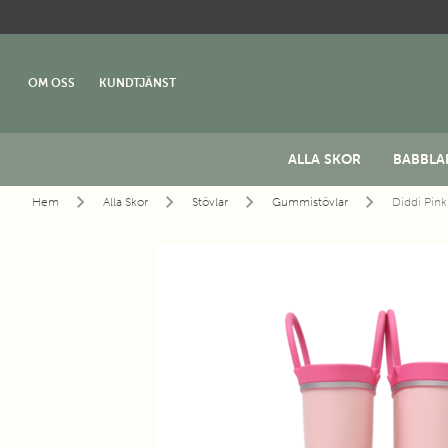
OM OSS
KUNDTJÄNST
ALLA SKOR
BABBLA
Hem
Alla Skor
Stövlar
Gummistövlar
Diddi Pin