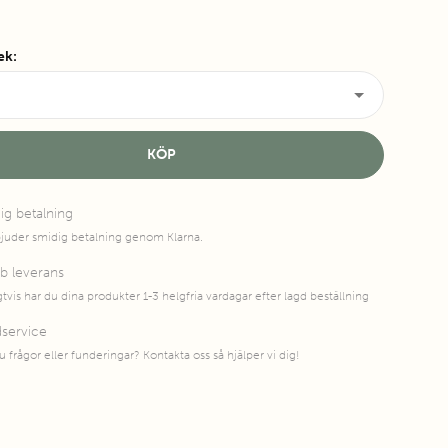
lek
:
KÖP
ig betalning
bjuder smidig betalning genom Klarna.
b leverans
gtvis har du dina produkter 1-3 helgfria vardagar efter lagd beställning
service
u frågor eller funderingar? Kontakta oss så hjälper vi dig!